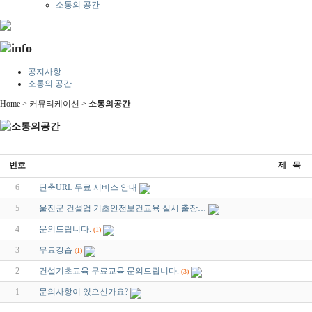
소통의 공간
공지사항
소통의 공간
Home > 커뮤티케이션 >
소통의공간
번호
제 목
6
단축URL 무료 서비스 안내
5
울진군 건설업 기초안전보건교육 실시 출장…
4
문의드립니다.
(1)
3
무료강습
(1)
2
건설기초교육 무료교육 문의드립니다.
(3)
1
문의사항이 있으신가요?